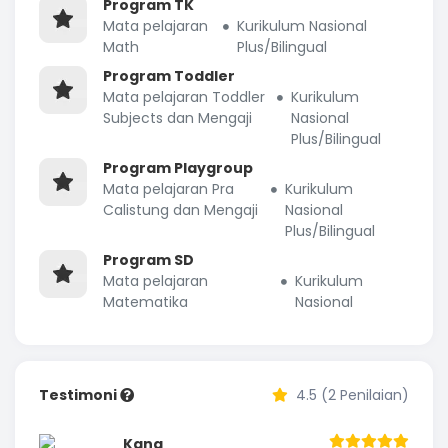
Program TK
Mata pelajaran
Kurikulum Nasional
Math
Plus/Bilingual
Program Toddler
Mata pelajaran Toddler
Kurikulum
Subjects dan Mengaji
Nasional
Plus/Bilingual
Program Playgroup
Mata pelajaran Pra
Kurikulum
Calistung dan Mengaji
Nasional
Plus/Bilingual
Program SD
Mata pelajaran
Kurikulum
Matematika
Nasional
Testimoni
4.5 (2 Penilaian)
Kana