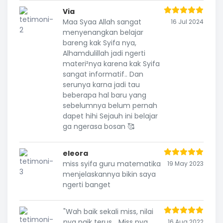
Via
Maa Syaa Allah sangat
16 Jul 2024
menyenangkan belajar
bareng kak Syifa nya,
Alhamdulillah jadi ngerti
materi²nya karena kak Syifa
sangat informatif.. Dan
serunya karna jadi tau
beberapa hal baru yang
sebelumnya belum pernah
dapet hihi Sejauh ini belajar
ga ngerasa bosan 🥰
eleora
miss syifa guru matematika
19 May 2023
menjelaskannya bikin saya
ngerti banget
"Wah baik sekali miss, nilai
nya naik terus... Miss nya
16 Aug 2022