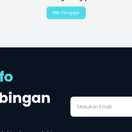
Pilih Pengajar
fo
mbingan