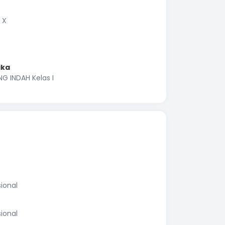
 X
ika
 INDAH Kelas I
ional
ional